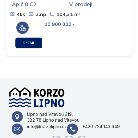
Ap č.8 C2
V prodeji
4kk
2.np
104,31 m²
10 900 000,-
DETAIL
Lipno nad Vltavou 319,
382 78 Lipno nad Vltavou
info@korzolipno.cz
+420 724 143 649