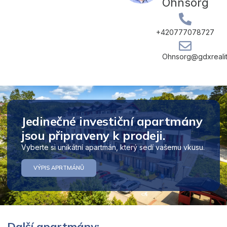
Ohnsorg
+420777078727
Ohnsorg@gdxrealit
Jedinečné investiční apartmány
jsou připraveny k prodeji.
Vyberte si unikátní apartmán, který sedí vašemu vkusu.
VÝPIS APRTMÁNŮ
Další apartmány: