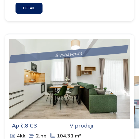
DETAIL
S vybavením
Ap č.8 C3
V prodeji
4kk
2.np
104,31 m²