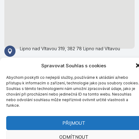
Lipno nad Vltavou 319, 382 78 Lipno nad Vltavou
Spravovat Souhlas s cookies
Provozovatel:
Se sídlem: Nemanická 2722, České Budějovice, 37010
Abychom poskytli co nejlepší služby, používáme k ukládání a/nebo
IČO: 28138953
přístupu k informacím o zařízení, technologie jako jsou soubory cookies.
Souhlas s těmito technologiemi nám umožní zpracovávat údaje, jako je
© Všechna práva vyhrazena KORZO LIPNO s.r.o. 2026
chování při procházení nebo jedinečná ID na tomto webu. Nesouhlas
nebo odvolání souhlasu může nepříznivě ovlivnit určité vlastnosti a
funkce.
PŘIJMOUT
ODMÍTNOUT