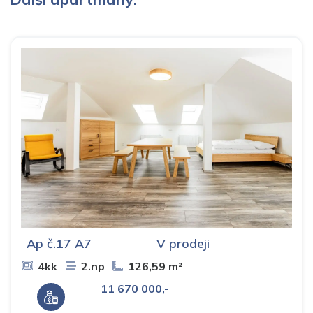
Ap č.17 A7
V prodeji
4kk
2.np
126,59 m²
11 670 000,-