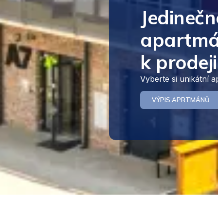
Jedinečn
apartmá
k prodeji
Vyberte si unikátní 
VÝPIS APRTMÁNŮ