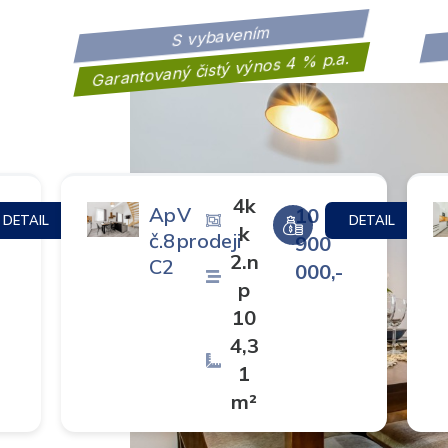
S vybavením
Garantovaný čistý výnos 4 % p.a.
4k
Ap
V
10
DETAIL
DETAIL
k
č.8
prodeji
900
2.n
C2
000,-
p
10
4,3
1
m²