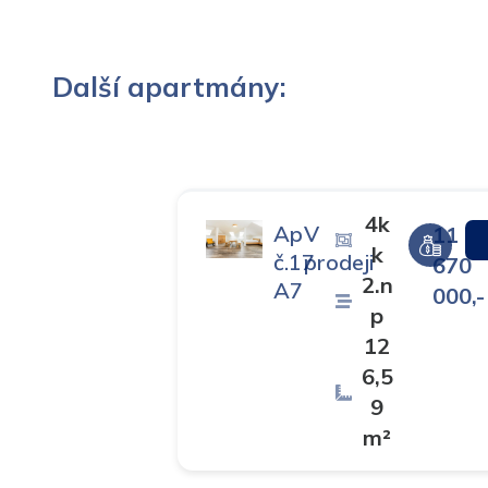
Další apartmány:
4k
Ap
V
11
k
č.17
prodeji
670
2.n
A7
000,-
p
12
6,5
9
m²