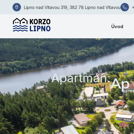
Lipno nad Vltavou 319, 382 78 Lipno nad Vltavou
Úvod
Apartmán:
Ap 