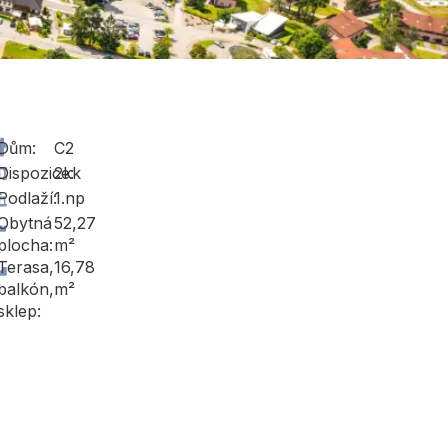
Dům:
C2
Dispozice:
2kk
Podlaží:
1.np
Obytná
52,27
plocha:
m²
Terasa,
16,78
balkón,
m²
sklep: