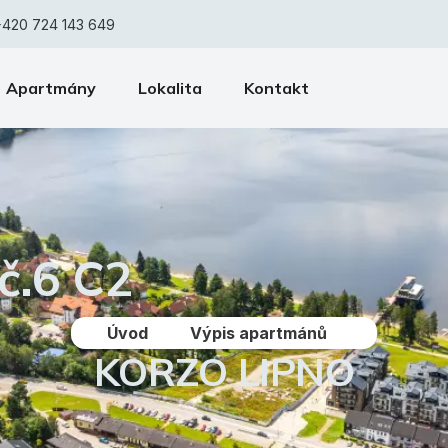
+420 724 143 649
Apartmány
Lokalita
Kontakt
č.6 C2
Úvod
Výpis apartmánů
KORZO LIPNO