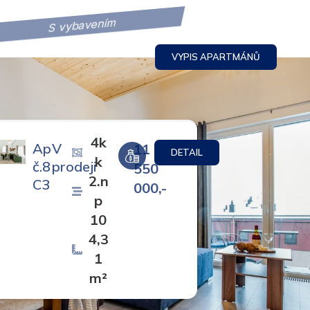
S vybavením
VYPIS APARTMÁNŮ
4k
Ap
V
11
DETAIL
k
č.8
prodeji
550
2.n
C3
000,-
p
10
4,3
1
m²