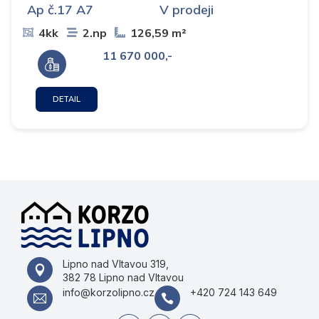
Ap č.17 A7
V prodeji
4kk
2.np
126,59 m²
11 670 000,-
DETAIL
Lipno nad Vltavou 319,
382 78 Lipno nad Vltavou
info@korzolipno.cz
+420 724 143 649