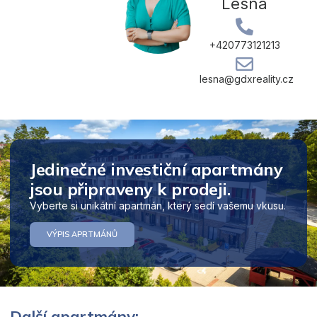
Lesná
+420773121213
lesna@gdxreality.cz
Jedinečné investiční apartmány
jsou připraveny k prodeji.
Vyberte si unikátní apartmán, který sedí vašemu vkusu.
VÝPIS APRTMÁNŮ
Další apartmány: