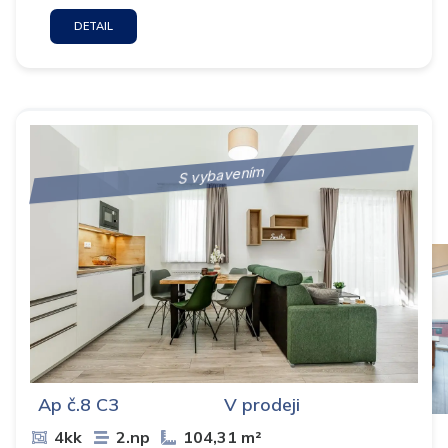
DETAIL
S vybavením
Ap č.8 C3
V prodeji
4kk
2.np
104,31 m²