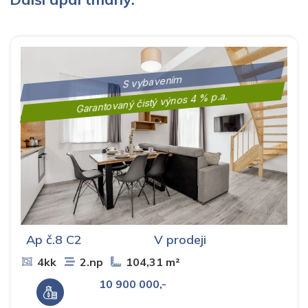
S vybavením
Garantovaný čistý výnos 4 % p.a.
Ap č.8 C2
V prodeji
4kk
2.np
104,31 m²
10 900 000,-