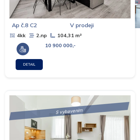
Ap č.8 C2
V prodeji
4kk
2.np
104,31 m²
10 900 000,-
DETAIL
S vybavením