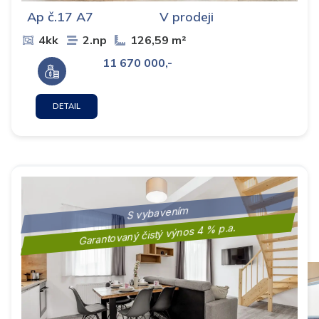
Ap č.17 A7
V prodeji
4kk
2.np
126,59 m²
11 670 000,-
DETAIL
S vybavením
Garantovaný čistý výnos 4 % p.a.