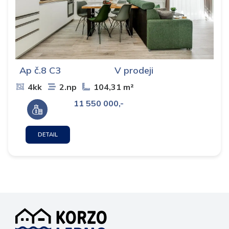
Ap č.8 C3
V prodeji
4kk
2.np
104,31 m²
11 550 000,-
DETAIL