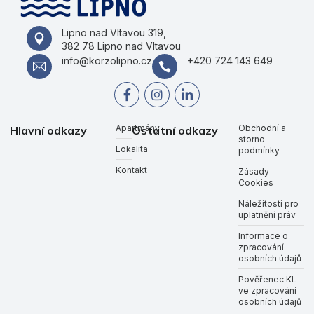
Lipno nad Vltavou 319,
382 78 Lipno nad Vltavou
info@korzolipno.cz
+420 724 143 649
Apartmány
Obchodní a
Hlavní odkazy
Ostatní odkazy
storno
Lokalita
podmínky
Kontakt
Zásady
Cookies
Náležitosti pro
uplatnění práv
Informace o
zpracování
osobních údajů
Pověřenec KL
ve zpracování
osobních údajů