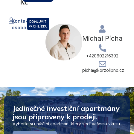
Kč
Kontaktní
DOMLUVIT
PROHLÍDKU
osoba:
Michal Pícha
+420602216392
picha@korzolipno.cz
Jedinečné investiční apartmány
jsou připraveny k prodeji.
Vyberte si unikátní apartmán, který sedí vašemu vkusu.