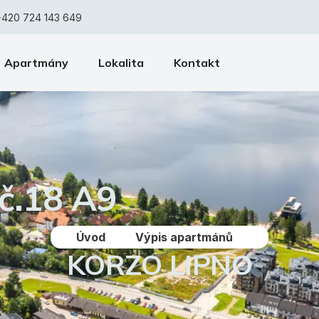
+420 724 143 649
Apartmány
Lokalita
Kontakt
č.18 A9
Úvod
Výpis apartmánů
KORZO LIPNO