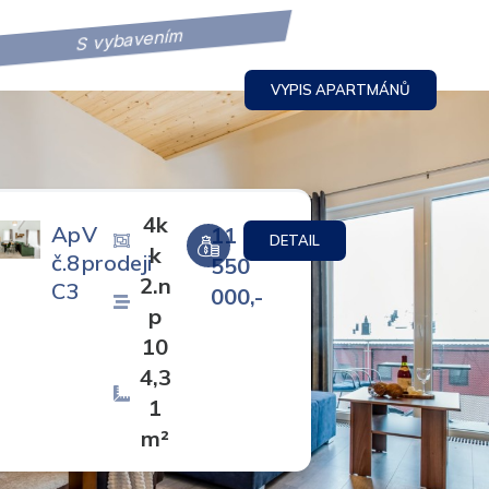
S vybavením
VYPIS APARTMÁNŮ
4k
Ap
V
11
DETAIL
k
č.8
prodeji
550
2.n
C3
000,-
p
10
4,3
1
m²