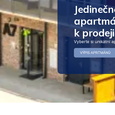
Jedinečn
apartmá
k prodeji
Vyberte si unikátní 
VÝPIS APRTMÁNŮ