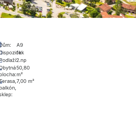
Dům:
A9
Dispozice:
1kk
Podlaží:
2.np
Obytná
50,80
plocha:
m²
Terasa,
7,00 m²
balkón,
sklep: