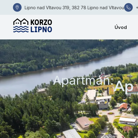
Lipno nad Vltavou 319, 382 78 Lipno nad Vltavou
Úvod
Apartmán:
Ap 