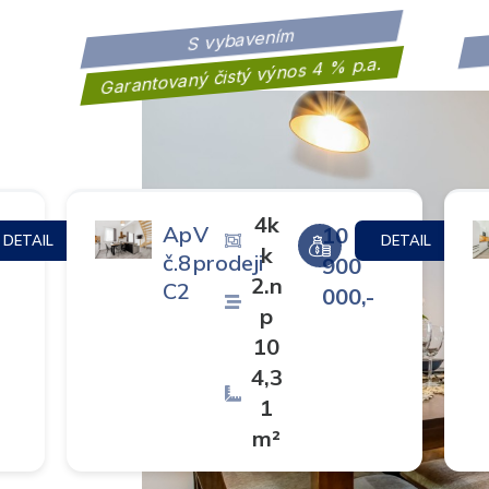
S vybavením
Garantovaný čistý výnos 4 % p.a.
4k
Ap
V
10
DETAIL
DETAIL
k
č.8
prodeji
900
2.n
C2
000,-
p
10
4,3
1
m²