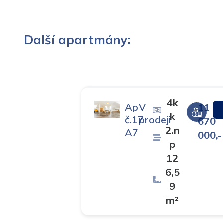
Další apartmány:
4k
Ap
V
11
k
č.17
prodeji
670
2.n
A7
000,-
p
12
6,5
9
m²