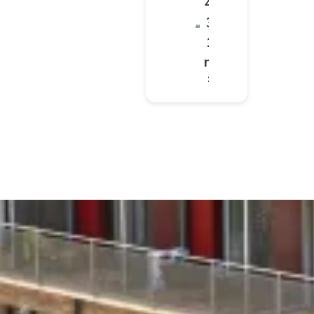
4,
3
1
m
²